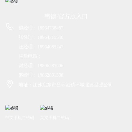
韦德·官方版入口
魏经理：18964738487
张经理：18964215540
汪经理：18964085747
售后电话：
谢经理：18806285006
盛经理：18862831338
地址：江苏启东市吕四港镇环城北路盛强公司
中文手机二维码
英文手机二维码