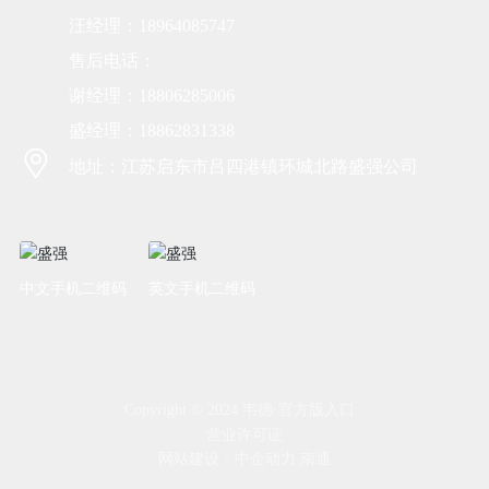
汪经理：18964085747
售后电话：
谢经理：18806285006
盛经理：18862831338
地址：江苏启东市吕四港镇环城北路盛强公司
中文手机二维码
英文手机二维码
Copyright © 2024 韦德·官方版入口
营业许可证
网站建设：
中企动力
南通